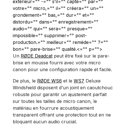
extérieur="" -="" s'il="" capté="" par=""
votre="" micro,="" il="" créera="" un=""
grondement="" bas,="" dur="" et=""
distordu="" dans="" enregistrement=""
audio="" qui="" sera="" presque=""
impossible="" supprimer="" post-
production.="" meilleur="" remède="" ?=""
bon="" pare-brise="" qualité.<="" p="">
Un
RØDE Deadcat
peut être fixé sur le pare-
brise en mousse fourni avec votre micro
canon pour une configuration rapide et facile.
De plus, le
RØDE WS6
et le
WS7
Deluxe
Windshield disposent d'un joint en caoutchouc
robuste pour garantir un ajustement parfait
sur toutes les tailles de micro canon, le
matériau en fourrure acoustiquement
transparent offrant une protection tout en ne
bloquant aucun audio crucial.