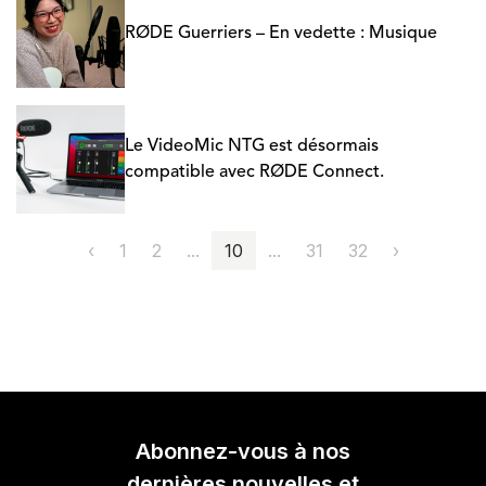
RØDE Guerriers – En vedette : Musique
Le VideoMic NTG est désormais
compatible avec RØDE Connect.
‹
1
2
...
10
...
31
32
›
Abonnez-vous à nos
dernières nouvelles et