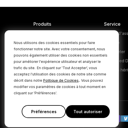
Produits
Service
Microphones
Centre d'ass
Headphones
Garantie
Nous utilisons des cookies essentiels pour faire
fonctionner notre site. Avec votre consentement, nous
Interfaces and Mixers
Où acheter
pouvons également utiliser des cookies non essentiels
Accessories
Authorised D
pour améliorer l'expérience utilisateur et analyser le
trafic du site.
En cliquant sur 'Tout Accepter', vous
Kits
Produits héri
acceptez l'utilisation des cookies de notre site comme
Apparel
.
décrit dans notre
Politique de Cookies
Vous pouvez
modifier vos paramètres de cookies à tout moment en
Logiciels
cliquant sur 'Préférences'.
Préférences
Tout autoriser