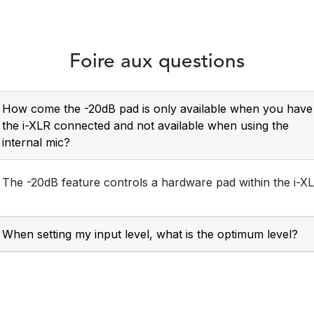
Foire aux questions
How come the -20dB pad is only available when you have
the i-XLR connected and not available when using the
internal mic?
smartLav+
VideoMic GO II
The -20dB feature controls a hardware pad within the i-XL
he RØDE smartLav+ is a
The VideoMic GO II is an u
ersatile, broadcast-grade
lightweight and versatil
When setting my input level, what is the optimum level?
lavalier microphone for
shotgun ​microphone f
artphones for capturing
capturing incredible audio
h-quality audio anywhere.
a camera, computer or mo
Learn more here.
device.​