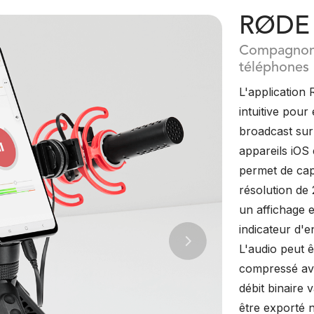
RØDE 
Compagnon 
téléphones
L'application 
intuitive pour 
broadcast sur 
appareils iOS 
permet de cap
résolution de
un affichage 
indicateur d'e
L'audio peut 
Next
compressé avec
débit binaire 
être exporté 