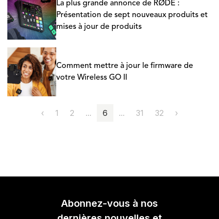
La plus grande annonce de RØDE :
Présentation de sept nouveaux produits et
mises à jour de produits
Comment mettre à jour le firmware de
votre Wireless GO II
‹
1
2
...
6
...
31
32
›
Abonnez-vous à nos
dernières nouvelles et