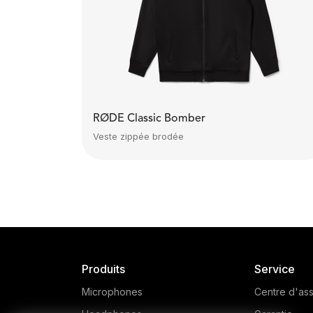
RØDE Classic Bomber
Veste zippée brodée
Produits
Service
Microphones
Centre d'ass