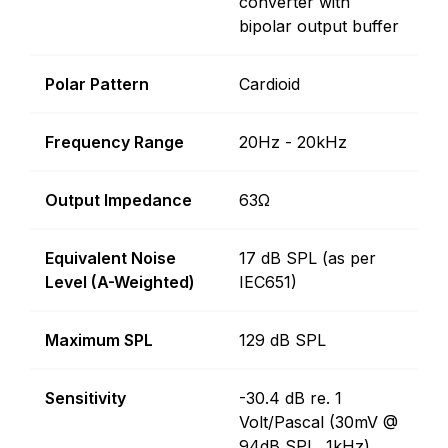
converter with
bipolar output buffer
Polar Pattern
Cardioid
Frequency Range
20Hz - 20kHz
Output Impedance
63Ω
Equivalent Noise
17 dB SPL (as per
Level (A-Weighted)
IEC651)
Maximum SPL
129 dB SPL
Sensitivity
-30.4 dB re. 1
Volt/Pascal (30mV @
94dB SPL, 1kHz)