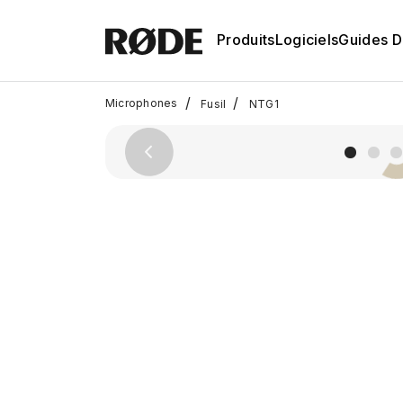
Produits
Logiciels
Guides D'
/
/
Microphones
Fusil
NTG1
Previous