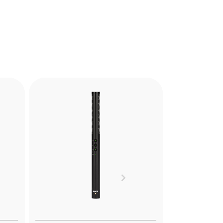
PG2-R
the
The PG2-R is a Pistol Grip
ely
Shock Mount designed to
and
reduce handling noise when
res.
recording with shotgun
Next
microphones in hand held or
cs.
boompole mounted
applications. Learn more here.