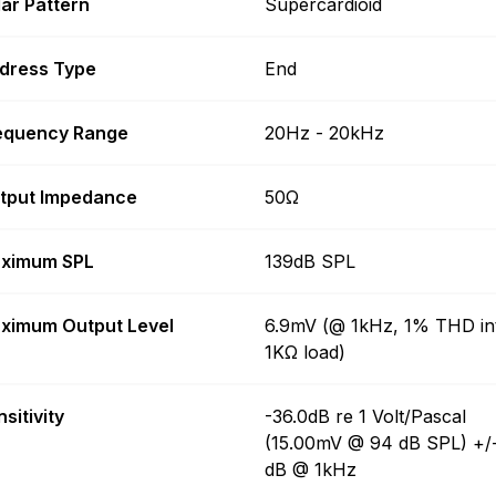
lar Pattern
Supercardioid
dress Type
End
equency Range
20Hz - 20kHz
tput Impedance
50Ω
ximum SPL
139dB SPL
ximum Output Level
6.9mV (@ 1kHz, 1% THD in
1KΩ load)
sitivity
-36.0dB re 1 Volt/Pascal
(15.00mV @ 94 dB SPL) +/
dB @ 1kHz