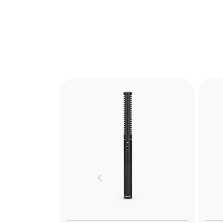
DeadCat
Th
The RØDE DeadCat is a high-
performance windshield for
m
the RØDE VideoMic. Find out
capt
Previous
more here.
e