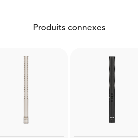
Produits connexes
Boompole Pro
WS6
Made from carbon fibre, 
e RØDE WS6 is a deluxe
Boompole Pro is extrem
windshield for shotgun
lightweight and compact 
icrophones. Designed to
can extend to a full 3 met
ure clear audio even when
Designed for use with
recording in adverse
professional shotgun mi
nvironmental conditions.
Learn more here.