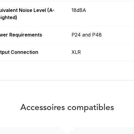
uivalent Noise Level (A-
18dBA
ighted)
wer Requirements
P24 and P48
tput Connection
XLR
Accessoires compatibles