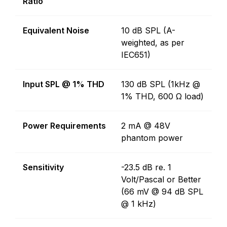
Ratio
Equivalent Noise
10 dB SPL (A-
weighted, as per
IEC651)
Input SPL @ 1% THD
130 dB SPL (1kHz @
1% THD, 600 Ω load)
Power Requirements
2 mA @ 48V
phantom power
Sensitivity
-23.5 dB re. 1
Volt/Pascal or Better
(66 mV @ 94 dB SPL
@ 1 kHz)