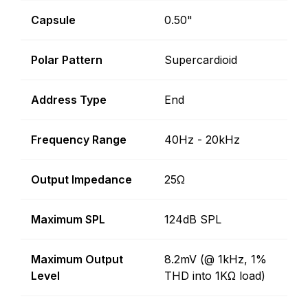
Capsule
0.50"
Polar Pattern
Supercardioid
Address Type
End
Frequency Range
40Hz - 20kHz
Output Impedance
25Ω
Maximum SPL
124dB SPL
Maximum Output
8.2mV (@ 1kHz, 1%
Level
THD into 1KΩ load)