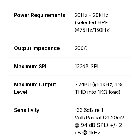
Power Requirements
20Hz - 20kHz
(selected HPF
@75Hz/150Hz)
Output Impedance
200Ω
Maximum SPL
133dB SPL
Maximum Output
7.7dBu (@ 1kHz, 1%
Level
THD into 1KΩ load)
Sensitivity
-33.6dB re 1
Volt/Pascal (21.20mV
@ 94 dB SPL) +/- 2
dB @ 1kHz