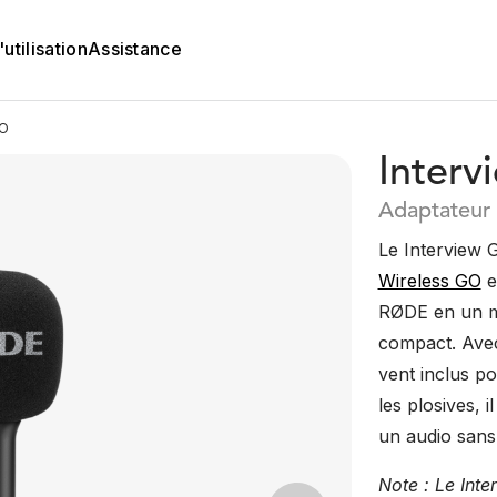
utilisation
Assistance
GO
Inter
Adaptateur 
Le Interview G
Wireless GO
e
RØDE en un mi
compact. Avec
vent inclus po
les plosives, 
un audio sans 
Note : Le Inte