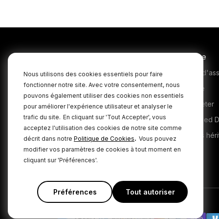
The 
dis
tha
th
incr
Produits
Service
t
Microphones
Centre d'ass
Nous utilisons des cookies essentiels pour faire
fonctionner notre site. Avec votre consentement, nous
Headphones
Garantie
pouvons également utiliser des cookies non essentiels
Interfaces and Mixers
Où acheter
pour améliorer l'expérience utilisateur et analyser le
trafic du site.
En cliquant sur 'Tout Accepter', vous
Accessories
Authorised D
acceptez l'utilisation des cookies de notre site comme
Kits
Produits héri
.
décrit dans notre
Politique de Cookies
Vous pouvez
modifier vos paramètres de cookies à tout moment en
Apparel
cliquant sur 'Préférences'.
Logiciels
Préférences
Tout autoriser