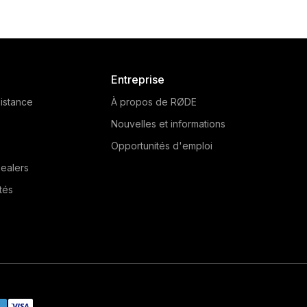
RØDE PinMic is an ultra-
The RØDE Lavalier is
creet lavalier microphone
broadcast-quality laval
t features an unique pin-
microphone that delivers 
rough design, making it
natural audio in a rang
edibly easy to conceal on
applications. Learn more 
Entreprise
alent. Learn more here.
istance
À propos de RØDE
Nouvelles et informations
Opportunités d'emploi
ealers
tés