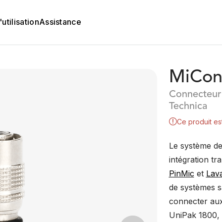
utilisation
Assistance
MiCon
Connecteur
Technica
Ce produit es
Le système de
intégration t
PinMic
et
Lava
de systèmes s
connecter au
UniPak 1800, 