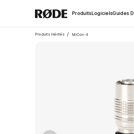
Produits
Logiciels
Guides D'
/
Produits Hérités
MiCon-4