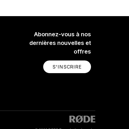
 a
ier
crisp,
e of
here.
Abonnez-vous à nos
dernières nouvelles et
offres
S'INSCRIRE