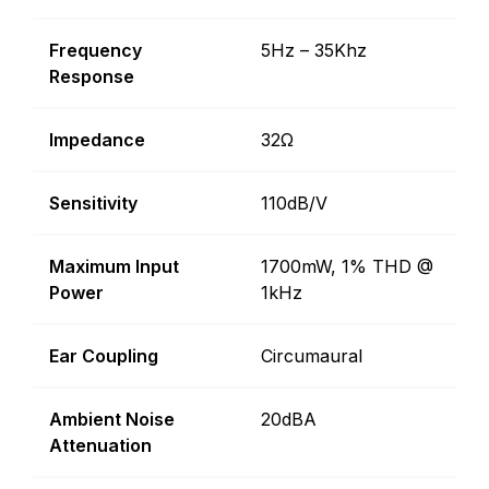
Frequency
5Hz – 35Khz
Response
Impedance
32Ω
Sensitivity
110dB/V
Maximum Input
1700mW, 1% THD @
Power
1kHz
Ear Coupling
Circumaural
Ambient Noise
20dBA
Attenuation