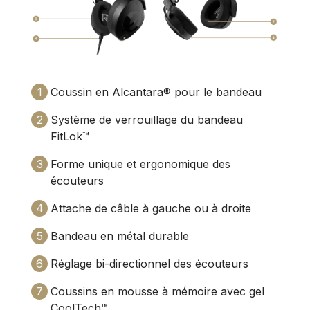
1
Coussin en Alcantara®️ pour le bandeau
2
Système de verrouillage du bandeau
FitLok™️
3
Forme unique et ergonomique des
écouteurs
4
Attache de câble à gauche ou à droite
5
Bandeau en métal durable
6
Réglage bi-directionnel des écouteurs
7
Coussins en mousse à mémoire avec gel
CoolTech™️