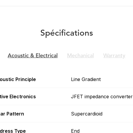
Spécifications
Acoustic &
Electrical
Mechanical
Warranty
oustic Principle
Line Gradient
tive Electronics
JFET impedance converter
lar Pattern
Supercardioid
dress Type
End