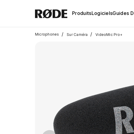
Produits
Logiciels
Guides D'
/
/
Microphones
Sur Caméra
VideoMic Pro+