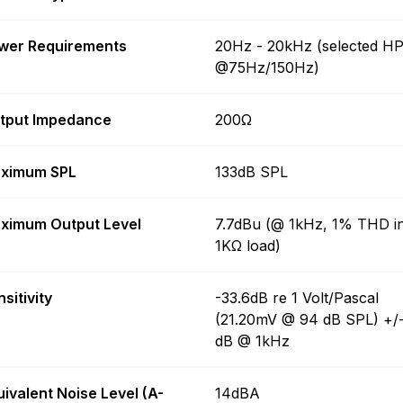
wer Requirements
20Hz - 20kHz (selected H
@75Hz/150Hz)
tput Impedance
200Ω
ximum SPL
133dB SPL
ximum Output Level
7.7dBu (@ 1kHz, 1% THD i
1KΩ load)
sitivity
-33.6dB re 1 Volt/Pascal
(21.20mV @ 94 dB SPL) +/-
dB @ 1kHz
uivalent Noise Level (A-
14dBA