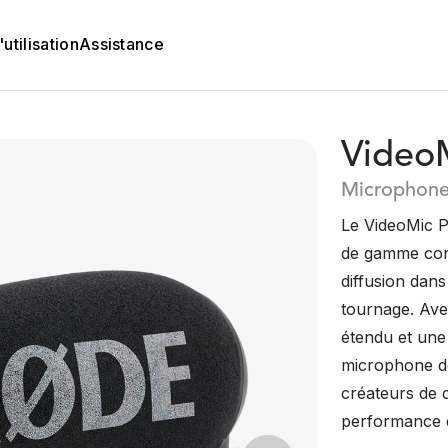
utilisation
Assistance
Video
Microphone
Le VideoMic 
de gamme conç
diffusion dan
tournage. Ave
étendu et une 
microphone d
créateurs de c
performance e