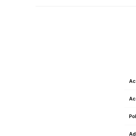
Ac
Ac
Po
Ad