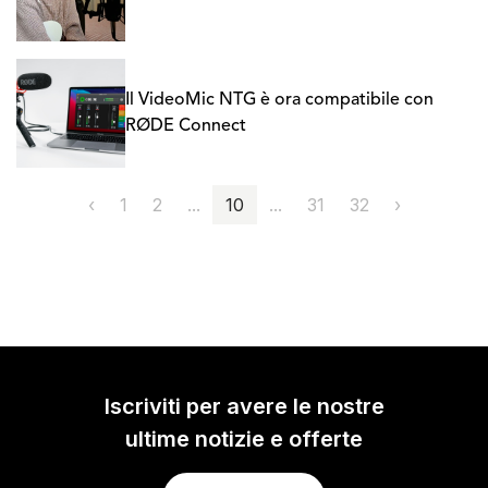
Il VideoMic NTG è ora compatibile con
RØDE Connect
‹
1
2
...
10
...
31
32
›
Iscriviti per avere le nostre
ultime notizie e offerte