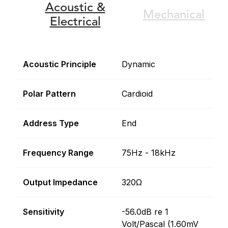
Acoustic &
Mechanical
Electrical
Acoustic Principle
Dynamic
Polar Pattern
Cardioid
Address Type
End
Frequency Range
75Hz - 18kHz
Output Impedance
320Ω
Sensitivity
-56.0dB re 1
Volt/Pascal (1.60mV