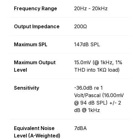
Frequency Range
20Hz - 20kHz
Output Impedance
200Ω
Maximum SPL
147dB SPL
Maximum Output
15.0mV (@ 1kHz, 1%
Level
THD into 1KΩ load)
Sensitivity
-36.0dB re 1
Volt/Pascal (16.00mV
@ 94 dB SPL) +/- 2
dB @ 1kHz
Equivalent Noise
7dBA
Level (A-Weighted)