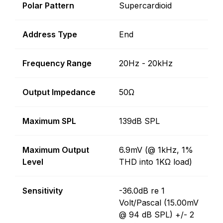
Polar Pattern
Supercardioid
Address Type
End
Frequency Range
20Hz - 20kHz
Output Impedance
50Ω
Maximum SPL
139dB SPL
Maximum Output
6.9mV (@ 1kHz, 1%
Level
THD into 1KΩ load)
Sensitivity
-36.0dB re 1
Volt/Pascal (15.00mV
@ 94 dB SPL) +/- 2