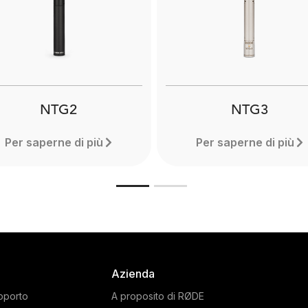
mpole Pro is extremely
durable adaptor for mou
htweight and compact and
on boom stands an
extend to a full 3 metres.
boompoles, allowing for 
Designed for use with
210 degrees of pivot. Fin
fessional shotgun mics.
more.
Learn more here.
NTG2
NTG3
Per saperne di più
Per saperne di più
Azienda
pporto
A proposito di RØDE