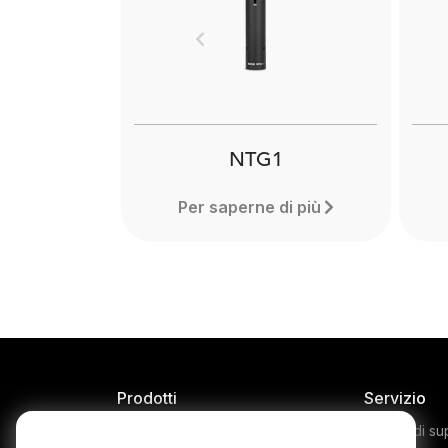
Boo
lig
Previous
can 
pro
NTG1
Per saperne di più
Prodotti
Servizio
Microphones
Centro di su