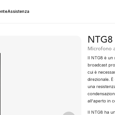
ente
Assistenza
NTG8
Microfono a
Il NTG8 è un m
broadcast prog
cui è necessa
direzionale. È
una resistenza
condensazione
all'aperto in 
Il NTG8 ha un