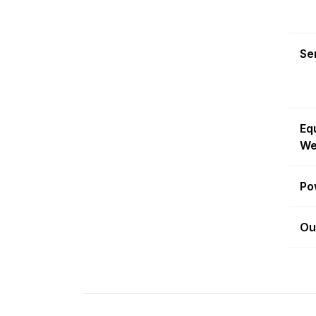
Sen
Eq
We
Po
Ou