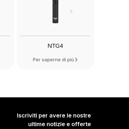
nting
d
Next
up to
d out
NTG4
Per saperne di più
Iscriviti per avere le nostre
ultime notizie e offerte