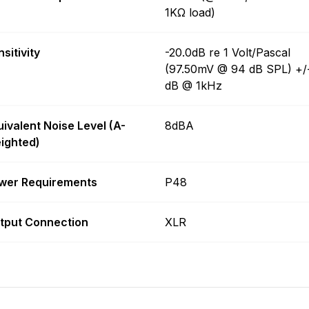
1KΩ load)
sitivity
-20.0dB re 1 Volt/Pascal
(97.50mV @ 94 dB SPL) +/
dB @ 1kHz
uivalent Noise Level (A-
8dBA
ighted)
wer Requirements
P48
tput Connection
XLR