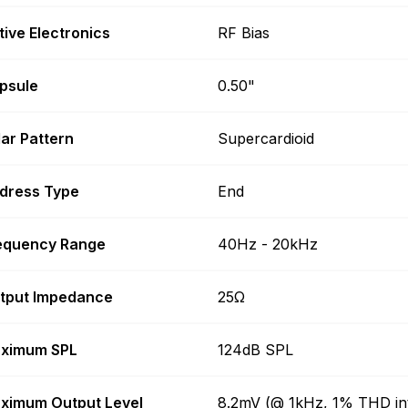
tive Electronics
RF Bias
psule
0.50"
lar Pattern
Supercardioid
dress Type
End
equency Range
40Hz - 20kHz
tput Impedance
25Ω
ximum SPL
124dB SPL
ximum Output Level
8.2mV (@ 1kHz, 1% THD in