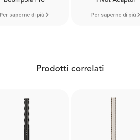
Boompole Pro
Pivot Adaptor
Per saperne di più
Per saperne di più
Prodotti correlati
Boompole Pro
Pivot Adaptor
e from carbon fibre, the
The RØDE Pivot Adaptor 