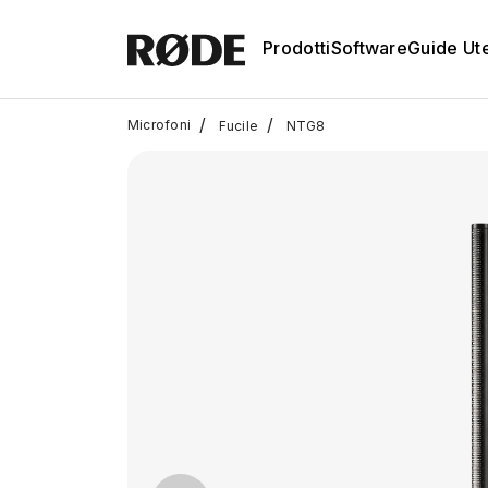
Prodotti
Software
Guide Ut
/
/
Microfoni
Fucile
NTG8