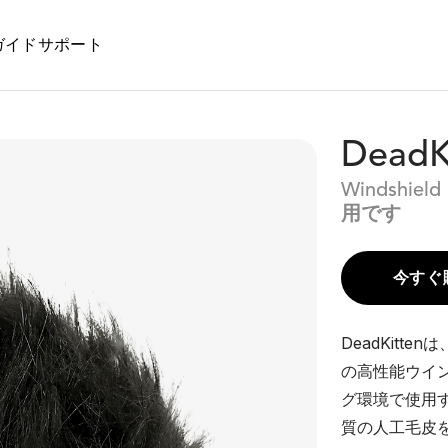
ガイド
サポート
DeadK
Windshield
用です
今すぐ
DeadKitt
の高性能ウイ
グ環境で使用
質の人工毛皮