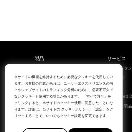
Th
c
fea
1/2-i
a p
製品
サービス
stud
Microphones
サポートセン
当サイトの機能を維持するために必要なクッキーを使用してい
Headphones
保証期間
ます。お客様の同意があれば、ユーザーエクスペリエンスの向
Interfaces and Mixers
販売店
上やウェブサイトのトラフィック分析のために、必要不可欠で
Accessories
Authorised D
ないクッキーも使用する場合があります。
「すべて許可」を
クリックすると、当サイトのクッキー使用に同意したことにな
Kits
レガシー製品
.
ります。詳細は、当サイトの
クッキーポリシー
「設定」をク
Apparel
リックすることで、いつでもクッキー設定を変更できます。
ソフトウェア