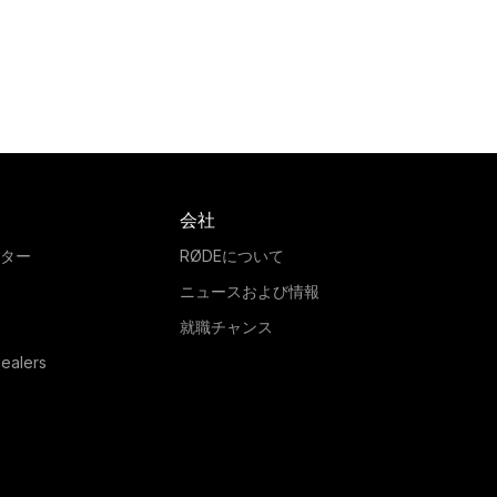
NT4
Stereo VideoMic 
e RØDE NT4 is a stereo
The RØDE Stereo Vide
ondenser microphone
Pro is a high-quality st
turing a matched pair of
microphone for on-ca
nch condenser capsules in
use, perfect for captur
erfect XY array. Ideal for
wide, natural-soundi
会社
io and location use. Learn
ambient audio. Learn 
more here.
here,
ター
RØDEについて
ニュースおよび情報
就職チャンス
ealers