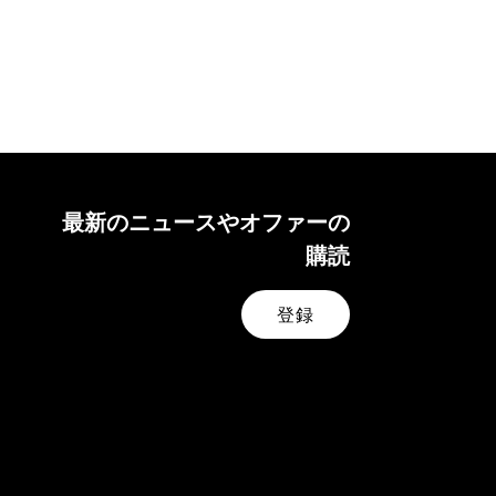
Pro
oMic
ereo
mera
ing
ng
最新のニュースやオファーの
more
購読
登録