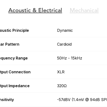
Acoustic &
Electrical
Mechanical
oustic Principle
Dynamic
lar Pattern
Cardioid
equency Range
50Hz - 15kHz
tput Connection
XLR
tput Impedance
320Ω
sitivity
-57dBV (1.4mV @ 94dB SP