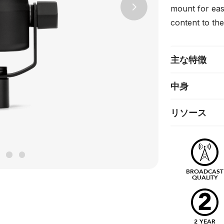
mount for easy
Next
content to the
主な特徴
中身
リソース
BROADCAST
QUALITY
2 YEAR