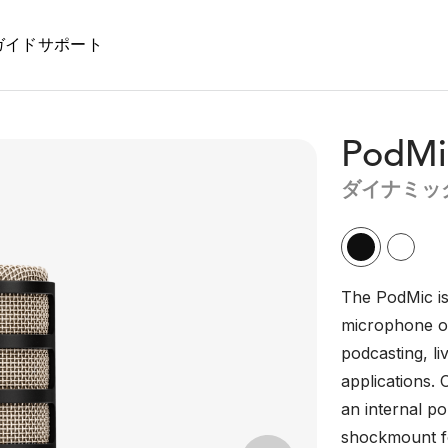
ガイド
サポート
PodMi
ダイナミッ
The PodMic is
microphone op
podcasting, l
applications. 
an internal pop
shockmount fo