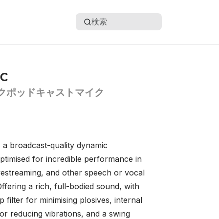
検索
c
クポッドキャストマイク
 a broadcast-quality dynamic
timised for incredible performance in
ivestreaming, and other speech or vocal
Offering a rich, full-bodied sound, with
 filter for minimising plosives, internal
r reducing vibrations, and a swing