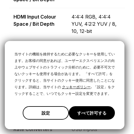
HDMI Input Colour
4:4:4 RGB, 4:4:4
Space / Bit Depth
YUV, 4:2:2 YUV / 8,
10, 12-bit
USB Input Colour
4:2:2 YUV, 4:2:0 YUV
当サイトの機能を維持するために必要なクッキーを使用してい
Space
(NV12)
ます。お客様の同意があれば、ユーザーエクスペリエンスの向
上やウェブサイトのトラフィック分析のために、必要不可欠で
HDMI Output Colour
4:4:4 RGB, 4:4:4
ないクッキーも使用する場合があります。
「すべて許可」を
Space / Bit Depth
YUV / 8-bit
クリックすると、当サイトのクッキー使用に同意したことにな
.
ります。詳細は、当サイトの
クッキーポリシー
「設定」をク
リックすることで、いつでもクッキー設定を変更できます。
USB Output Colour
4:2:2 YUV / 8-bit
Space / Bit Depth
設定
すべて許可する
Format and Frame
On all HDMI and
Rate Converters
USB inputs