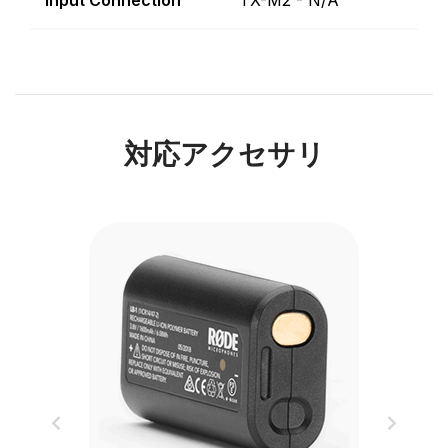
Input Connection
TX-M2 - N/A
対応アクセサリ
Previous
Next