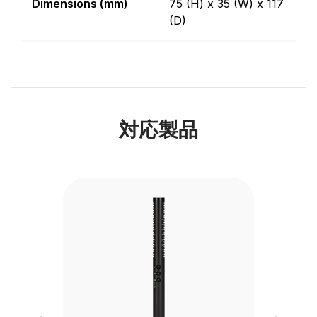
Dimensions (mm)
75 (H) x 35 (W) x 117
(D)
対応製品