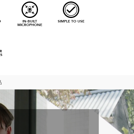
O
IN-BUILT
SIMPLE TO USE
MICROPHONE
R
S
品