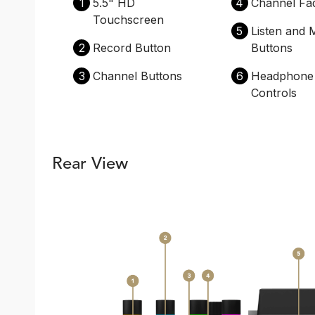
1
5.5" HD
4
Channel Fa
Touchscreen
5
Listen and 
2
Record Button
Buttons
3
Channel Buttons
6
Headphone 
Controls
Rear View