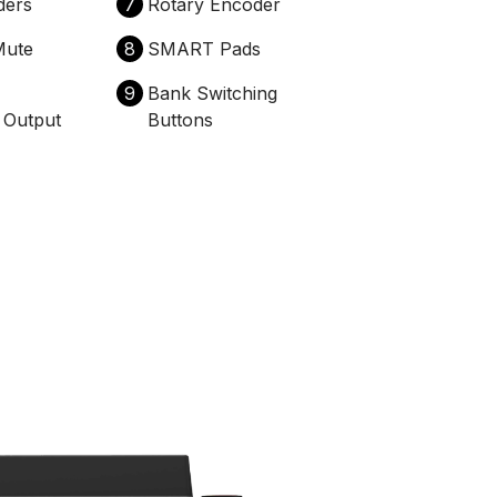
ders
7
Rotary Encoder
Mute
8
SMART Pads
9
Bank Switching
Output
Buttons