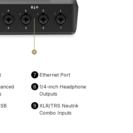
t
7
Ethernet Port
lanced
8
1/4-inch Headphone
s
Outputs
USB
9
XLR/TRS Neutrik
Combo Inputs