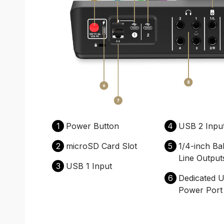
1
Power Button
4
USB 2 Inpu
2
microSD Card Slot
5
1/4-inch Ba
Line Output
3
USB 1 Input
6
Dedicated 
Power Port