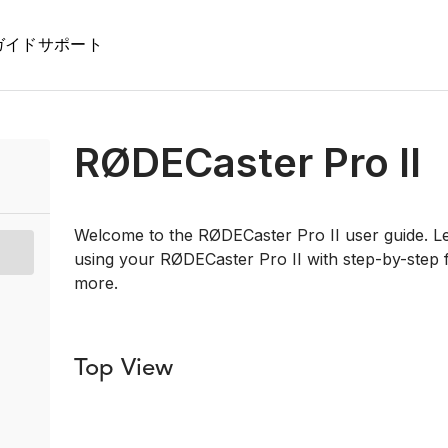
ガイド
サポート
RØDECaster Pro II
Welcome to the RØDECaster Pro II user guide. L
using your RØDECaster Pro II with step-by-step f
more.
Top View