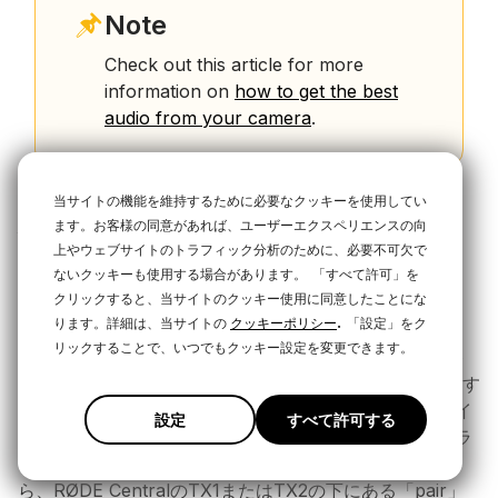
Note
Check out this article for more
information on
how to get the best
audio from your camera
.
当サイトの機能を維持するために必要なクッキーを使用してい
ます。お客様の同意があれば、ユーザーエクスペリエンスの向
複数のトランスミッターのペアリン
上やウェブサイトのトラフィック分析のために、必要不可欠で
グ
ないクッキーも使用する場合があります。
「すべて許可」を
クリックすると、当サイトのクッキー使用に同意したことにな
別のRØDEシリーズIVワイヤレストランスミッター
.
ります。詳細は、当サイトの
クッキーポリシー
「設定」をク
（Wireless GO II 別のWireless MEなど）をお持ちの場
リックすることで、いつでもクッキー設定を変更できます。
合、1台のWireless MEレシーバー（RX）に最大2台のト
ランスミッターをペアリングすることができます。こうす
るために、Wireless ME RXをデスクトップまたはモバイ
設定
すべて許可する
ルのRØDE Centralに接続し、接続しようとしているトラ
ンスミッターの電源を入れ、ペアリングモードにしてか
ら、RØDE CentralのTX1またはTX2の下にある「pair」