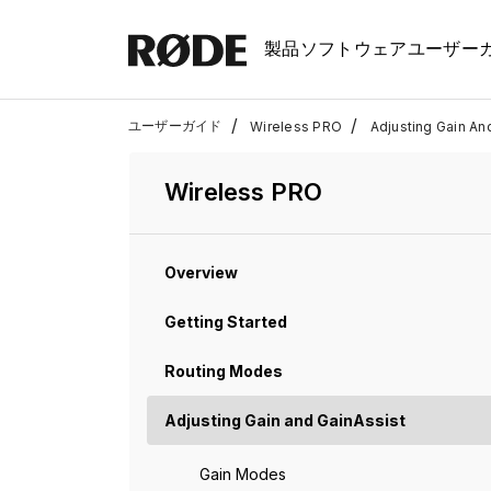
製品
ソフトウェア
ユーザー
/
/
ユーザーガイド
Wireless PRO
Adjusting Gain An
Wireless PRO
Overview
Getting Started
Routing Modes
Adjusting Gain and GainAssist
Gain Modes