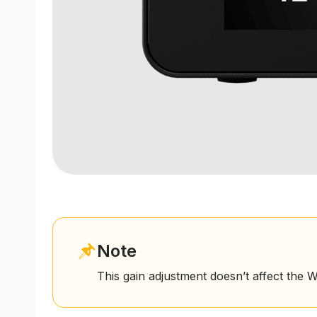
Note
This gain adjustment doesn’t affect the W