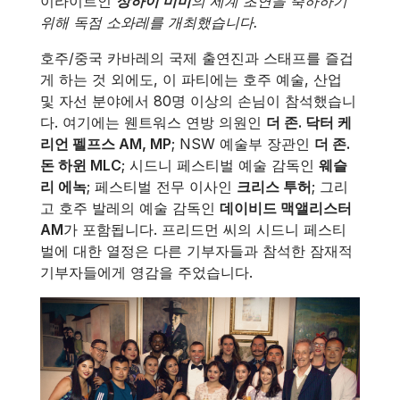
이라이트인
상하이 미미
의 세계 초연을 축하하기
위해 독점 소와레를 개최했습니다.
호주/중국 카바레의 국제 출연진과 스태프를 즐겁
게 하는 것 외에도, 이 파티에는 호주 예술, 산업
및 자선 분야에서 80명 이상의 손님이 참석했습니
다. 여기에는 웬트워스 연방 의원인
더 존. 닥터 케
리언 펠프스 AM, MP
; NSW 예술부 장관인
더 존.
돈 하윈 MLC
; 시드니 페스티벌 예술 감독인
웨슬
리 에녹
; 페스티벌 전무 이사인
크리스 투허
; 그리
고 호주 발레의 예술 감독인
데이비드 맥앨리스터
AM
가 포함됩니다. 프리드먼 씨의 시드니 페스티
벌에 대한 열정은 다른 기부자들과 참석한 잠재적
기부자들에게 영감을 주었습니다.