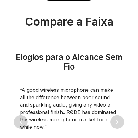
Compare a Faixa
Elogios para o Alcance Sem
Fio
ophone can make
“[The Wireless PRO] is the b
een poor sound
microphone you can buy.”
ing any video a
ØDE has dominated
 market for a
Previous
Next