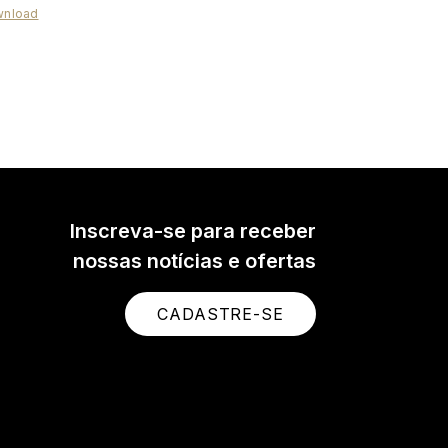
nload
ideoMic Me-C+
deoMic Me-C+ is a high-
y, directional microphone
Android and iOS mobile
ces with a USB-C port.
Inscreva-se para receber
nossas notícias e ofertas
CADASTRE-SE