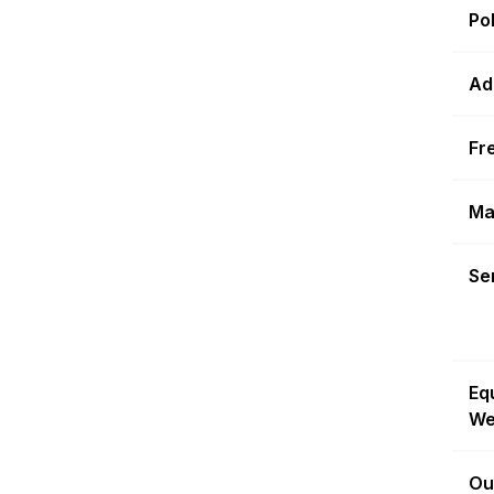
Po
Ad
Fr
Ma
Sen
Eq
We
Ou