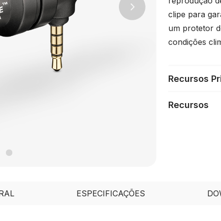
reprodução d
Next
clipe para gar
um protetor d
condições cli
Recursos Pr
Recursos
RAL
ESPECIFICAÇÕES
DO