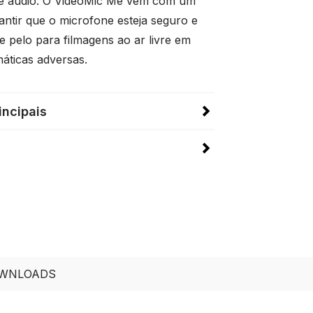
e áudio. O VideoMic Me vem com um
antir que o microfone esteja seguro e
e pelo para filmagens ao ar livre em
máticas adversas.
incipais
WNLOADS