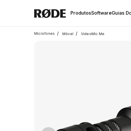
Produtos
Software
Guias D
/
/
Microfones
Móvel
VideoMic Me