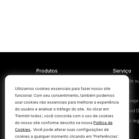
VideoMic Me
Capture high quality a
when filming on your 
with the RØDE VideoMic
using directionality to f
exactly what you're fil
Produtos
Serviço
Microphones
Centro de s
Utilizamos cookies essenciais para fazer nosso site
Headphones
Garantia
funcionar. Com seu consentimento, também podemos
Interfaces and Mixers
Onde compr
usar cookies não essenciais para melhorar a experiência
do usuário e analisar o tráfego do site.
Ao clicar em
Accessories
Authorised D
'Permitir todos', você concorda com o uso de cookies
Kits
Produtos le
do nosso site conforme descrito na nossa
Política de
.
Cookies
Você pode alterar suas configurações de
Apparel
cookies a qualquer momento clicando em 'Preferências'.