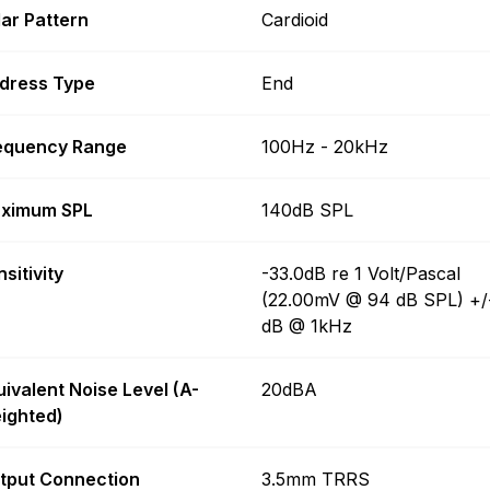
lar Pattern
Cardioid
dress Type
End
equency Range
100Hz - 20kHz
ximum SPL
140dB SPL
sitivity
-33.0dB re 1 Volt/Pascal
(22.00mV @ 94 dB SPL) +/
dB @ 1kHz
uivalent Noise Level (A-
20dBA
ighted)
tput Connection
3.5mm TRRS