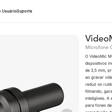
o Usuário
Suporte
Video
Microfone 
O VideoMic Me
dispositivos 
de 3,5 mm, pr
ao gravar víd
reduz os ruíd
filmando, gar
inteligíveis. 
para fones de