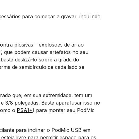
ssários para começar a gravar, incluindo
contra plosivas – explosões de ar ao
a’, que podem causar artefatos no seu
basta deslizá-lo sobre a grade do
orma de semicírculo de cada lado se
grado que, em sua extremidade, tem um
e 3/8 polegadas. Basta aparafusar isso no
(como o
PSA1+
) para montar seu PodMic
ilante para inclinar o PodMic USB em
 esteja livre para permitir espaço para os