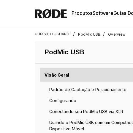
Produtos
Software
Guias D
/
/
GUIAS DO USUÁRIO
PodMic USB
Overview
PodMic USB
Visão Geral
Padrão de Captação e Posicionamento
Configurando
Conectando seu PodMic USB via XLR
Usando o PodMic USB com um Computado
Dispositivo Móvel