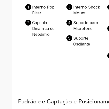
1
Interno Pop
3
Interno Shock
Filter
Mount
2
Cápsula
4
Suporte para
Dinâmica de
Microfone
Neodímio
5
Suporte
Oscilante
Padrão de Captação e Posicionam