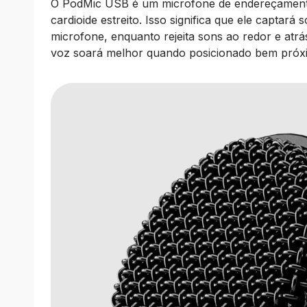
O PodMic USB é um microfone de endereçamento
cardioide estreito. Isso significa que ele captar
microfone, enquanto rejeita sons ao redor e atr
voz soará melhor quando posicionado bem próxi