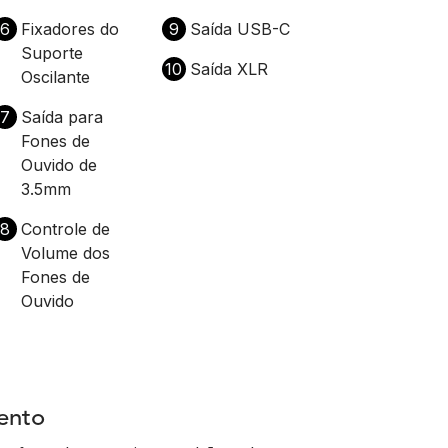
6
Fixadores do
9
Saída USB-C
Suporte
10
Saída XLR
Oscilante
7
Saída para
Fones de
Ouvido de
3.5mm
8
Controle de
Volume dos
Fones de
Ouvido
ento