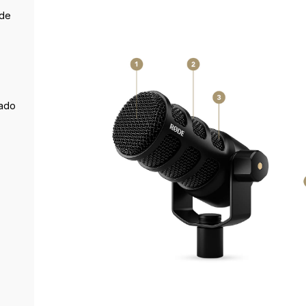
 de
çado