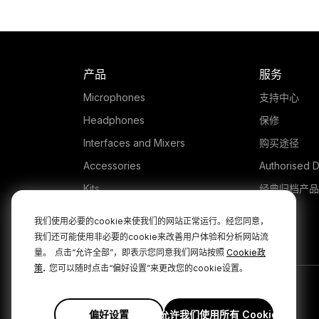
产品
服务
Microphones
支持中心
Headphones
保修
Interfaces and Mixers
购买途径
Accessories
Authorised D
Kits
经典归档产品
Apparel
我们使用必要的cookie来使我们的网站正常运行。经您同意，
软件
我们还可能使用非必要的cookie来改善用户体验和分析网站流
量。
点击“允许全部”，即表示您同意我们网站按照
Cookie政
.
策
您可以随时点击“偏好设置”来更改您的cookie设置。
偏好设置
允许我们使用所有 Cookie
|
|
隐私政策
条款和条件
Cookie Policy