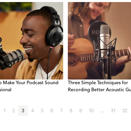
o Make Your Podcast Sound
Three Simple Techniques for
sional
Recording Better Acoustic Gu
1
2
3
4
5
6
7
8
9
10
...
31
32