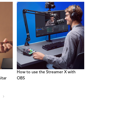
How to use the Streamer X with
itar
OBS
›