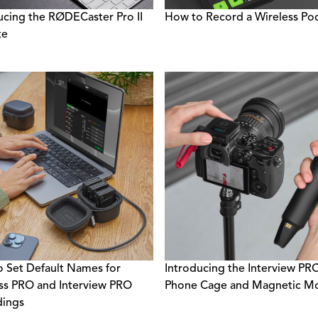
ucing the RØDECaster Pro II
How to Record a Wireless Po
te
 Set Default Names for
Introducing the Interview PR
ss PRO and Interview PRO
Phone Cage and Magnetic M
dings