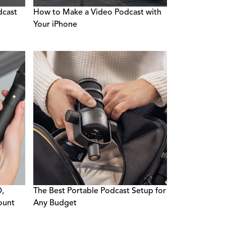
dcast
How to Make a Video Podcast with
Your iPhone
O,
The Best Portable Podcast Setup for
ount
Any Budget