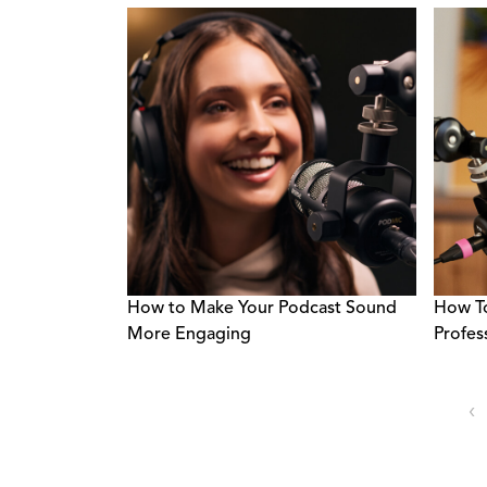
How to Make Your Podcast Sound
How T
More Engaging
Profes
‹