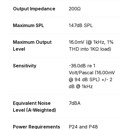
Output Impedance
200Ω
Maximum SPL
147dB SPL
Maximum Output
16.0mV (@ 1kHz, 1%
Level
THD into 1KΩ load)
Sensitivity
-36.0dB re 1
Volt/Pascal (16.00mV
@ 94 dB SPL) +/- 2
dB @ 1kHz
Equivalent Noise
7dBA
Level (A-Weighted)
Power Requirements
P24 and P48