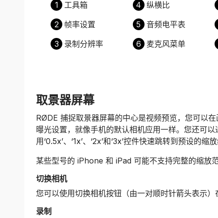
1
工具箱
4
纵横比
2
帧率设置
5
音频电平表
3
录制分辨率
6
麦克风菜单
取景器屏幕
RØDE 捕捉取景器屏幕的中心是视频预览，您可以
曝光设置，就像手机的默认相机应用一样。您还可以
用‘0.5x’、‘1x’、‘2x’和‘3x’控件快速跳转到预设的
某些型号的 iPhone 和 iPad 可能不支持完整的缩放
切换相机
您可以使用切换相机按钮（由一对顺时针箭头表示）
录制