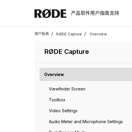
产品
软件
用户指南
支持
/
/
用户指南
RØDE Capture
Overview
RØDE Capture
Overview
Viewfinder Screen
Toolbox
Video Settings
Audio Meter and Microphone Settings