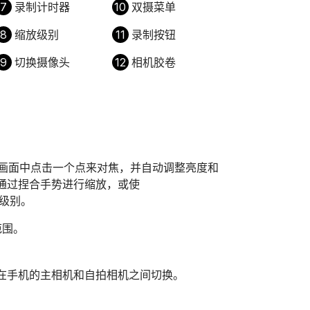
7
录制计时器
10
双摄菜单
8
缩放级别
11
录制按钮
9
切换摄像头
12
相机胶卷
在画面中点击一个点来对焦，并自动调整亮度和
通过捏合手势进行缩放，或使
缩放级别。
范围。
在手机的主相机和自拍相机之间切换。