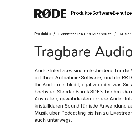
Produkte
Software
Benutze
/
/
Produkte
Schnittstellen Und Mischpulte
AI-Ser
Tragbare Audio
Audio-Interfaces sind entscheidend für die
mit Ihrer Aufnahme-Software, und die RØDE
Ihr Audio rein bleibt, egal wo oder was Si
höchsten Standards in RØDE's hochmodern
Australien, gewährleisten unsere Audio-Int
kristallklaren Sound für jede Anwendung
Musik über Podcasting bis hin zu Livestrea
auch unterwegs.