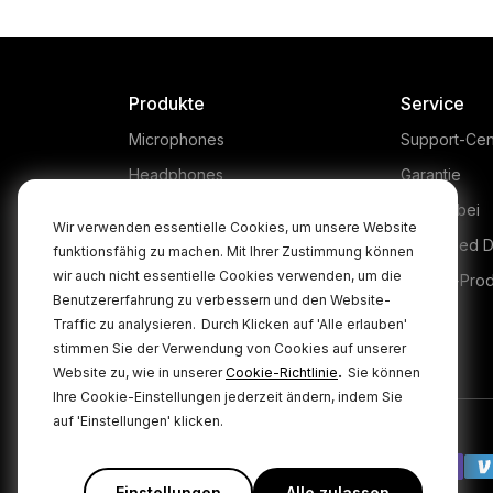
Produkte
Service
Microphones
Support-Cen
Headphones
Garantie
Interfaces and Mixers
Kaufen bei
Wir verwenden essentielle Cookies, um unsere Website
Accessories
Authorised D
funktionsfähig zu machen. Mit Ihrer Zustimmung können
wir auch nicht essentielle Cookies verwenden, um die
Kits
Legacy-Pro
Benutzererfahrung zu verbessern und den Website-
Apparel
Traffic zu analysieren.
Durch Klicken auf 'Alle erlauben'
stimmen Sie der Verwendung von Cookies auf unserer
Software
.
Website zu, wie in unserer
Cookie-Richtlinie
Sie können
Ihre Cookie-Einstellungen jederzeit ändern, indem Sie
auf 'Einstellungen' klicken.
Einstellungen
Alle zulassen