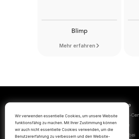
Blimp
Mehr erfahren
Produkte
Service
Microphones
Support-Cen
Wir verwenden essentielle Cookies, um unsere Website
funktionsfähig zu machen. Mit Ihrer Zustimmung können
Headphones
Garantie
wir auch nicht essentielle Cookies verwenden, um die
Interfaces and Mixers
Kaufen bei
Benutzererfahrung zu verbessern und den Website-