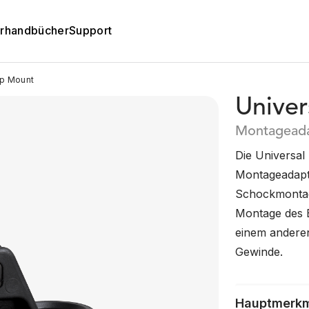
rhandbücher
Support
mp Mount
Univer
Montageada
Die Universal
Montageadapt
Schockmontage
Montage des 
einem anderen
Gewinde.
Hauptmerk