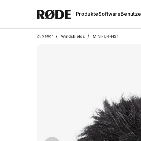
Produkte
Software
Benutze
/
/
Zubehör
Windshields
MINIFUR-HS1