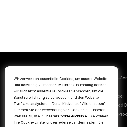
Produkte
Service
Microphones
Support-Cen
Wir verwenden essentielle Cookies, um unsere Website
funktionsfähig zu machen. Mit Ihrer Zustimmung können
Headphones
Garantie
wir auch nicht essentielle Cookies verwenden, um die
Interfaces and Mixers
Kaufen bei
Benutzererfahrung zu verbessern und den Website-
Traffic zu analysieren.
Durch Klicken auf 'Alle erlauben'
Accessories
Authorised D
stimmen Sie der Verwendung von Cookies auf unserer
Kits
Legacy-Pro
.
Website zu, wie in unserer
Cookie-Richtlinie
Sie können
Ihre Cookie-Einstellungen jederzeit ändern, indem Sie
Apparel