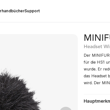
rhandbücher
Support
MINIF
Headset Wi
Der MINIFUR-H
für die HS1 u
wurde. Er red
das Headset b
wird. Der MIN
Hauptmerk