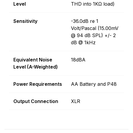
Level
THD into 1KΩ load)
Sensitivity
-36.0dB re 1
Volt/Pascal (15.00mV
@ 94 dB SPL) +/- 2
dB @ 1kHz
Equivalent Noise
18dBA
Level (A-Weighted)
Power Requirements
AA Battery and P48
Output Connection
XLR