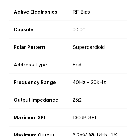
Active Electronics
RF Bias
Capsule
0.50"
Polar Pattern
Supercardioid
Address Type
End
Frequency Range
40Hz - 20kHz
Output Impedance
25Ω
Maximum SPL
130dB SPL
Maximum Output
8.2mV (@ 1kHz, 1%