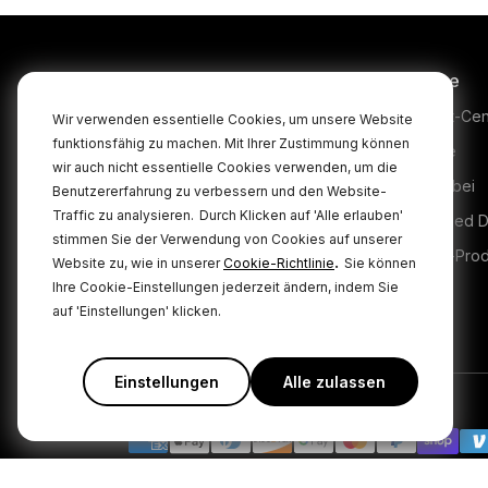
Produkte
Service
Microphones
Support-Cen
Wir verwenden essentielle Cookies, um unsere Website
funktionsfähig zu machen. Mit Ihrer Zustimmung können
Headphones
Garantie
wir auch nicht essentielle Cookies verwenden, um die
Interfaces and Mixers
Kaufen bei
Benutzererfahrung zu verbessern und den Website-
Traffic zu analysieren.
Durch Klicken auf 'Alle erlauben'
Accessories
Authorised D
stimmen Sie der Verwendung von Cookies auf unserer
Kits
Legacy-Pro
.
Website zu, wie in unserer
Cookie-Richtlinie
Sie können
Ihre Cookie-Einstellungen jederzeit ändern, indem Sie
Apparel
Interview PR
auf 'Einstellungen' klicken.
Software
The RØDE Interview PR
wireless handheld micr
Einstellungen
Alle zulassen
ideal for capturing profe
audio in a wide range
broadcast and cont
creation application
|
Datenschutzbestimmungen
Geschäftsbedingunge