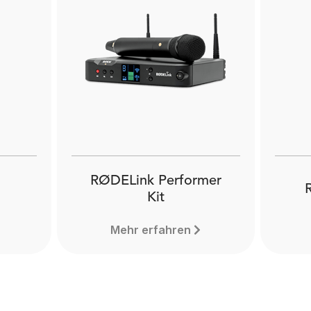
LB-1
The RØDE LB-1 is a
rechargeable lithium-Ion
battery for the VideoMic Pro+
and TX-M2. Learn more here.
RØDELink Performer
Kit
Mehr erfahren