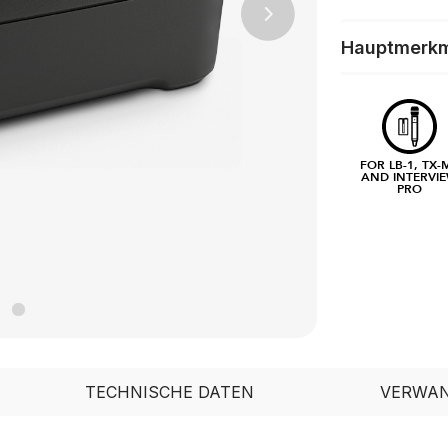
Next
Hauptmerk
FOR LB-1, TX-
AND INTERVI
PRO
TECHNISCHE DATEN
VERWAN