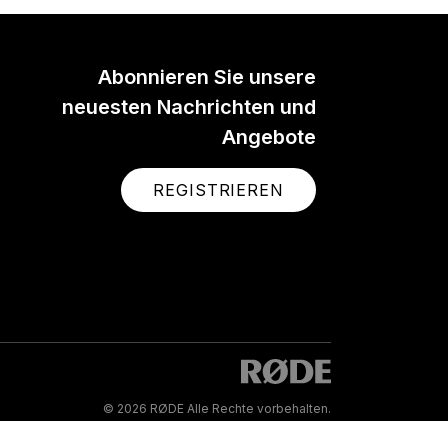
Abonnieren Sie unsere
neuesten Nachrichten und
Angebote
REGISTRIEREN
ØDELink TX-M2
he RØDE TX-M2 is a
ersatile, high-quality,
andheld condenser
phone, ideal for singers,
senters and reporters,
© 2026 RØDE Alle Rechte vorbehalten.
ering crystal clear audio.
Learn more here.