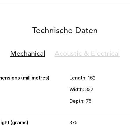
Technische Daten
Mechanical
Acoustic &
Electrical
mensions (millimetres)
Length:
162
Width:
332
Depth:
75
ight (grams)
375