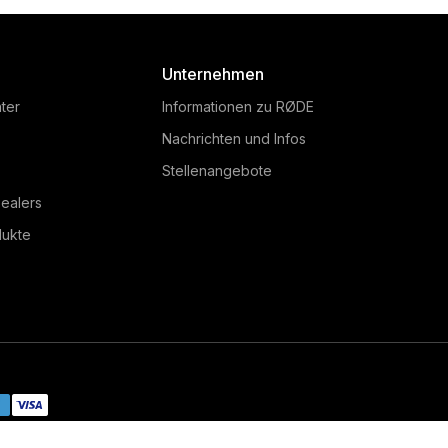
Unternehmen
ter
Informationen zu RØDE
Nachrichten und Infos
Stellenangebote
ealers
dukte
RØDELink Performer
R
O
Kit
T
O is a
v
The RØDELink Performer Kit
ophone
h
features a high-quality,
ssional
micro
handheld condenser
 of
pre
microphone and a desktop
ent
deliv
receiver, perfect for
s.
presenters and performers.
|
n
Cookie Policy