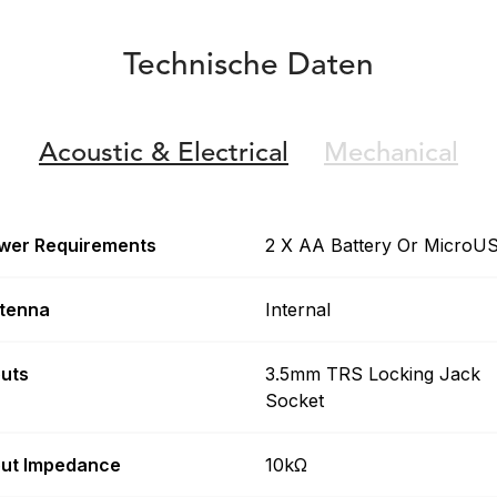
Technische Daten
Acoustic &
Electrical
Mechanical
wer Requirements
2 X AA Battery Or MicroU
tenna
Internal
puts
3.5mm TRS Locking Jack
Socket
put Impedance
10kΩ