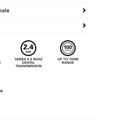
male
SERIES II 2.4GHZ
UP TO 100M
E
DIGITAL
RANGE
TRANSMISSION
OR