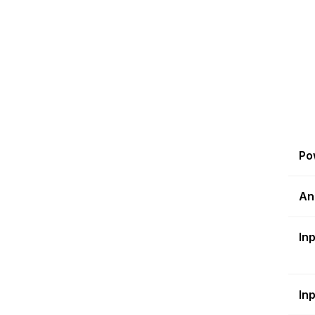
Po
An
In
In