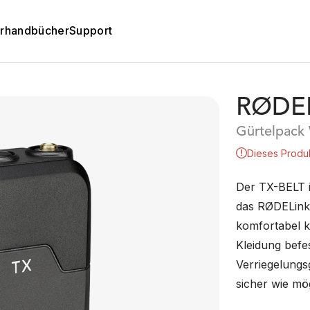
rhandbücher
Support
RØDEL
Gürtelpack 
Dieses Produk
Der TX-BELT i
das RØDELink 
komfortabel k
Kleidung befe
Verriegelungs
sicher wie mög