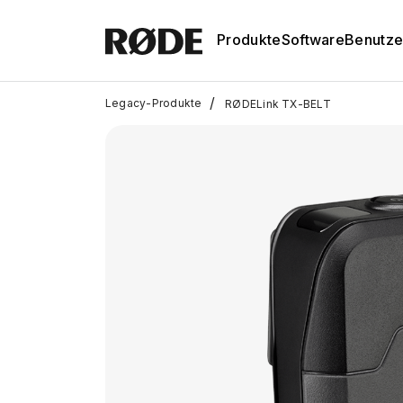
Produkte
Software
Benutze
/
Legacy-Produkte
RØDELink TX-BELT