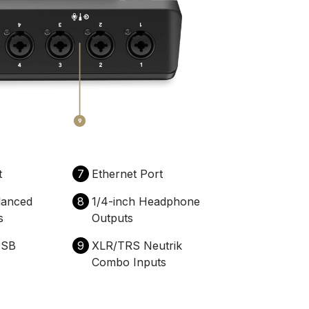
t
7
Ethernet Port
lanced
8
1/4-inch Headphone
s
Outputs
USB
9
XLR/TRS Neutrik
Combo Inputs