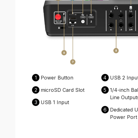
1
Power Button
4
USB 2 Inpu
2
microSD Card Slot
5
1/4-inch Ba
Line Output
3
USB 1 Input
6
Dedicated 
Power Port