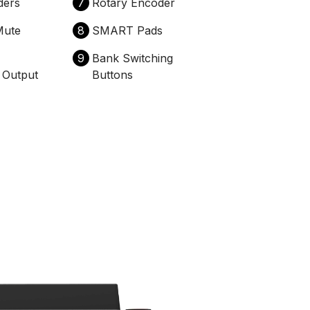
ders
7
Rotary Encoder
Mute
8
SMART Pads
9
Bank Switching
Output
Buttons