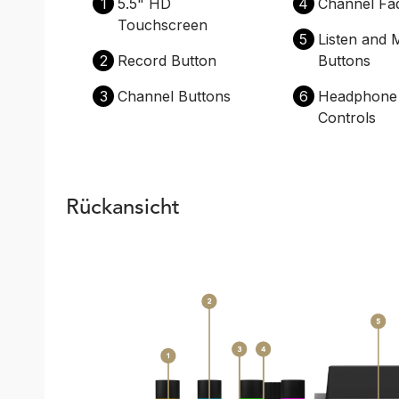
1
5.5" HD
4
Channel Fa
Touchscreen
5
Listen and 
2
Record Button
Buttons
3
Channel Buttons
6
Headphone 
Controls
Rückansicht