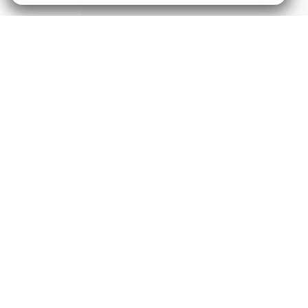
Produkte
Service
Microphones
Support-Cen
Headphones
Garantie
Interfaces and Mixers
Kaufen bei
Accessories
Authorised D
Kits
Legacy-Pro
Apparel
Software