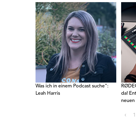
haben, 1 Million Dollar in bar zu
Hause
gewinnen.
Was ich in einem Podcast suche":
RØDECa
Leah Harris
da! En
neuen 
‹
1