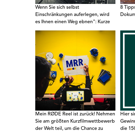
Wenn Sie sich selbst
8 Tipps
Einschränkungen auferlegen, wird
Dokum
es Ihnen einen Weg ebnen": Kurze
Filmemacher-Tipps von Ryan
Connolly
Mein RØDE Reel ist zurück! Nehmen
Hier s
Sie am größten Kurzfilmwettbewerb
Gewinn
der Welt teil, um die Chance zu
die 15