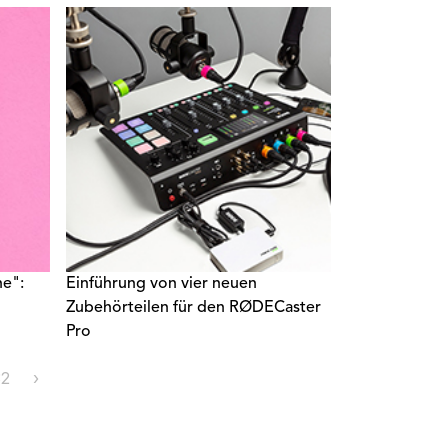
he":
Einführung von vier neuen
Zubehörteilen für den RØDECaster
Pro
32
›