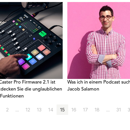
 nehmen.
ster Pro Firmware 2.1 ist
Was ich in einem Podcast suc
tdecken Sie die unglaublichen
Jacob Salamon
Funktionen
2
...
12
13
14
15
16
17
18
...
31