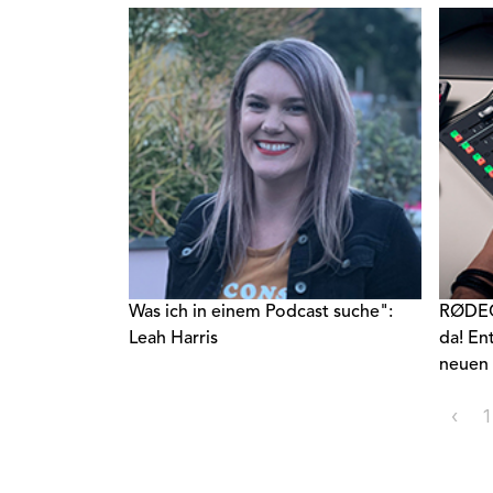
haben, 1 Million Dollar in bar zu
Hause
gewinnen.
Was ich in einem Podcast suche":
RØDECa
Leah Harris
da! En
neuen 
‹
1