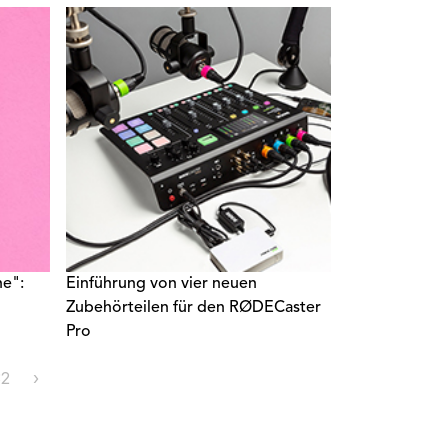
he":
Einführung von vier neuen
Zubehörteilen für den RØDECaster
Pro
32
›