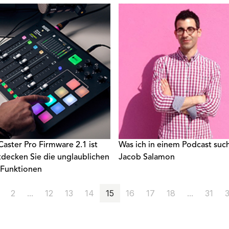
 nehmen.
ster Pro Firmware 2.1 ist
Was ich in einem Podcast suc
tdecken Sie die unglaublichen
Jacob Salamon
Funktionen
2
...
12
13
14
15
16
17
18
...
31