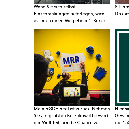
Wenn Sie sich selbst
8 Tipps
Einschränkungen auferlegen, wird
Dokum
es Ihnen einen Weg ebnen": Kurze
Filmemacher-Tipps von Ryan
Connolly
Mein RØDE Reel ist zurück! Nehmen
Hier s
Sie am größten Kurzfilmwettbewerb
Gewinn
der Welt teil, um die Chance zu
die 15