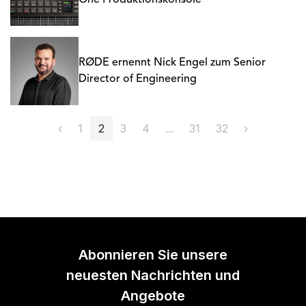
One Produktionskonsole
RØDE ernennt Nick Engel zum Senior
Director of Engineering
‹
1
2
3
4
...
31
32
›
Abonnieren Sie unsere
neuesten Nachrichten und
Angebote