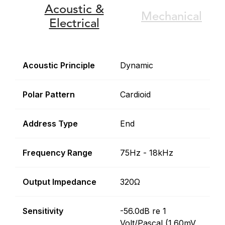
Acoustic &
Mechanical
Electrical
Acoustic Principle
Dynamic
Polar Pattern
Cardioid
Address Type
End
Frequency Range
75Hz - 18kHz
Output Impedance
320Ω
Sensitivity
-56.0dB re 1
Volt/Pascal (1.60mV