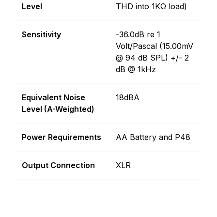
Level
THD into 1KΩ load)
Sensitivity
-36.0dB re 1
Volt/Pascal (15.00mV
@ 94 dB SPL) +/- 2
dB @ 1kHz
Equivalent Noise
18dBA
Level (A-Weighted)
Power Requirements
AA Battery and P48
Output Connection
XLR