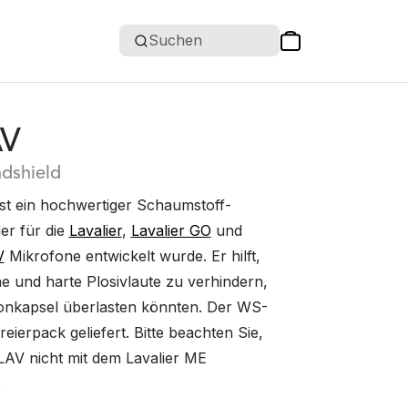
Suchen
AV
ndshield
t ein hochwertiger Schaumstoff-
er für die
Lavalier
,
Lavalier GO
und
V
Mikrofone entwickelt wurde. Er hilft,
 und harte Plosivlaute zu verhindern,
fonkapsel überlasten könnten. Der WS-
eierpack geliefert. Bitte beachten Sie,
AV nicht mit dem Lavalier ME
.