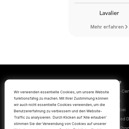
Lavalier
Mehr erfahren
Produkte
Service
Microphones
Support-Cen
Wir verwenden essentielle Cookies, um unsere Website
funktionsfähig zu machen. Mit Ihrer Zustimmung können
Headphones
Garantie
wir auch nicht essentielle Cookies verwenden, um die
Interfaces and Mixers
Kaufen bei
Benutzererfahrung zu verbessern und den Website-
Traffic zu analysieren.
Durch Klicken auf 'Alle erlauben'
Accessories
Authorised D
stimmen Sie der Verwendung von Cookies auf unserer
Kits
Legacy-Pro