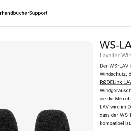
rhandbücher
Support
WS-L
Lavalier Wi
Der WS-LAV is
Windschutz, d
RØDELink LA
Windgeräusche
die die Mikro
LAV wird im Dr
dass der WS-L
kompatibel ist