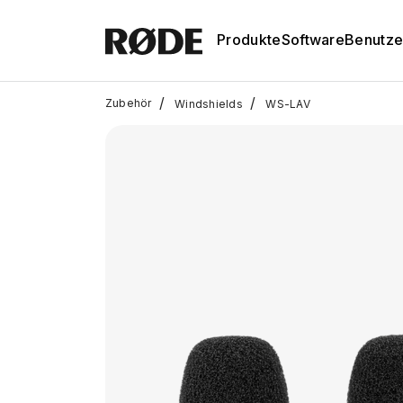
Produkte
Software
Benutze
/
/
Zubehör
Windshields
WS-LAV