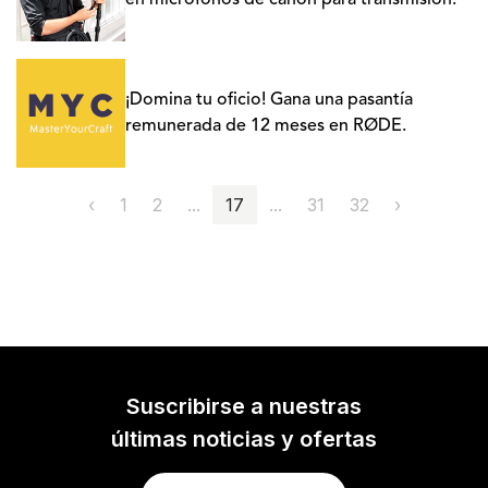
en micrófonos de cañón para transmisión.
¡Domina tu oficio! Gana una pasantía
remunerada de 12 meses en RØDE.
‹
1
2
...
17
...
31
32
›
Suscribirse a nuestras
últimas noticias y ofertas